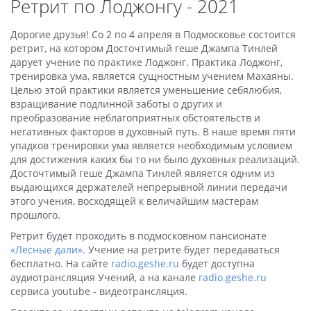
Ретрит по Лоджонгу - 2021
Дорогие друзья! Сo 2 по 4 апреля в Подмосковье состоится
ретрит, на котором Досточтимый геше Джампа Тинлей
дарует учение по практике Лоджонг. Практика Лоджонг,
тренировка ума, является сущностным учением Махаяны.
Целью этой практики является уменьшение себялюбия,
взращивание подлинной заботы о других и
преобразование неблагоприятных обстоятельств и
негативных факторов в духовный путь. В наше время пяти
упадков тренировки ума является необходимым условием
для достижения каких бы то ни было духовных реализаций.
Досточтимый геше Джампа Тинлей является одним из
выдающихся держателей непрерывной линии передачи
этого учения, восходящей к величайшим мастерам
прошлого.
Ретрит будет проходить в подмосковном пансионате
«Лесные дали»
. Учение на ретрите будет передаваться
бесплатно. На сайтe
radio.geshe.ru
будет доступна
аудиотрансляция Учений, а на канале
radio.geshe.ru
сервиса youtube - видеотрансляция.