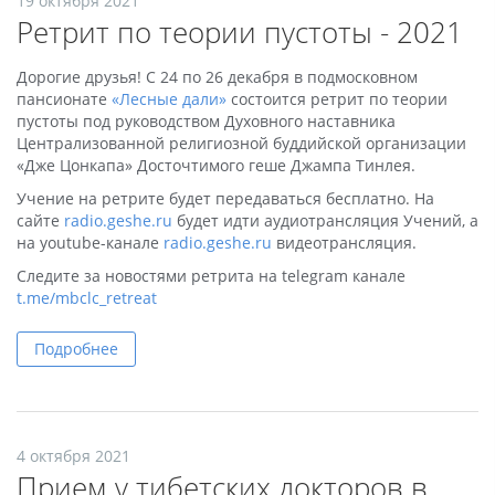
19 октября 2021
Ретрит по теории пустоты - 2021
Дорогие друзья! С 24 по 26 декабря в подмосковном
пансионате
«Лесные дали»
состоится ретрит по теории
пустоты под руководством Духовного наставника
Централизованной религиозной буддийской организации
«Дже Цонкапа» Досточтимого геше Джампа Тинлея.
Учение на ретрите будет передаваться бесплатно. На
сайтe
radio.geshe.ru
будет идти аудиотрансляция Учений, а
на youtube-канале
radio.geshe.ru
видеотрансляция.
Следите за новостями ретрита на telegram канале
t.me/mbclc_retreat
Подробнее
4 октября 2021
Прием у тибетских докторов в