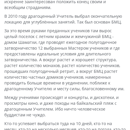
искренне заинтересован положить конец своим и
всеобщим страданиям.
В 2010 году драгоценный Учитель выбрал окончательную
локацию для углублённых занятий. Так был основан БМЦ.
За это время руками преданных учеников там вырос
целый поселок с летним храмом и жемчужиной БМЦ -
домом Шаматхи, где проводят ежегодное полугодичное
затворничество 12 выбранных Мастером учеников и где
предоставлены идеальные условия для длительного
затворничества. А вокруг растет и хорошеет структура,
растет количество монахов, растет количество учеников,
прошедших полугодичный ретрит, а вокруг БМЦ растет
количество частных домиков учеников, намеренных
проводить больше времени в уединении, поближе к
драгоценному Учителю и месту силы, благословенному им.
Между учениями происходят и концерты, и дискотеки, и
просмотры кино, и даже походы на байкальский пляж с
драгоценным Учителем. Ибо ничто человеческое
буддистам не чуждо.
Кто-то успевает выбраться туда на 10 дней, кто-то на
месяц, кто-то на несколько месяцев, кто-то на погода, кто-то