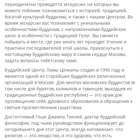
периодически проводятся экскурсии, на которых вы
можете поближе познакомиться с историей, традицией,
богатой культурой буддизма, и также с нашим Центром. Во
время экскурсии вас познакомят с уникальными
особенностями буддизма, с направлениями буддийских
школ, в особенности с традицией Гелуг. Вы сможете
побывать в месте, где уже много лет проходят Учения и
практики последователей этой школы, прикоснуться к
настоящему буддийскому миру в самом сердце Москвы,
задать вопросы тибетскому ламе.
Буддийский Центр Ламы Цонкапы создан в 1996 году и
является одной из старейших буддийских религиозных
организаций в Москве. Для многих московских буддистов (в
том числе для бурятов, калмыков и тувинцев, выходцев из
традиционных буддийских республик) — это храм для
просвещения себя, духовного образования и обращения к
святым просветлённым существам.
Досточтимый Геше Джампа Тинлей, доктор буддийской
философии, под чьим руководством функционирует до
сегодняшнего дня этот Центр, всегда напоминает, что
религия — это лекарство, и это здорово, что есть