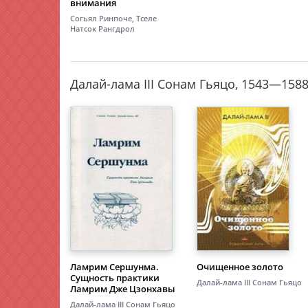
внимания
Согьял Ринпоче, Тселе
Натсок Рангдрол
Далай-лама III Сонам Гьяцо, 1543—1588
Ламрим Сершунма.
Очищенное золото
Сущность практики
Далай-лама III Сонам Гьяцо
Ламрим Дже Цзонхавы
Далай-лама III Сонам Гьяцо