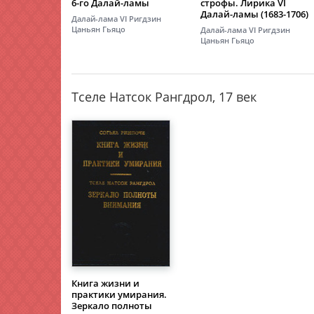
6-го Далай-ламы
строфы. Лирика VI
Далай-ламы (1683-1706)
Далай-лама VI Ригдзин
Цаньян Гьяцо
Далай-лама VI Ригдзин
Цаньян Гьяцо
Тселе Натсок Рангдрол, 17 век
Книга жизни и
практики умирания.
Зеркало полноты