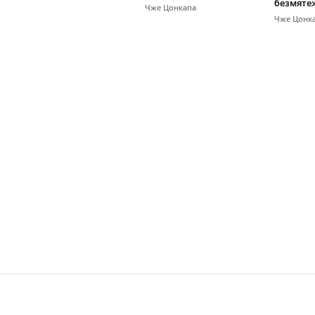
безмяте
Чже Цонкапа
Чже Цонк