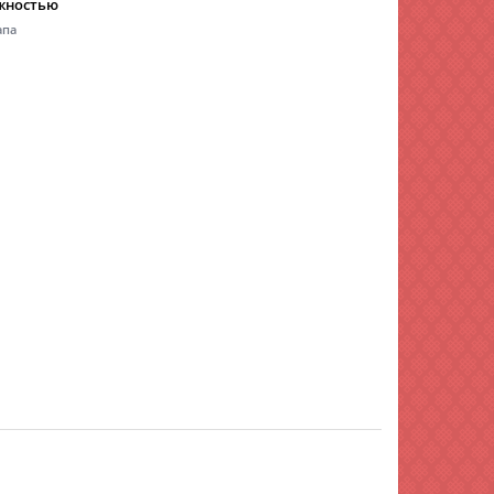
жностью
апа