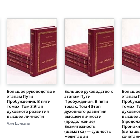
Большое руководство к
Большое руководство к
Большое
этапам Пути
этапам Пути
этапам 
Пробуждения. В пяти
Пробуждения. В пяти
Пробужд
томах. Том 3 Этап
томах. Том 4 Этап
томах. Т
духовного развития
духовного развития
духовно
высшей личности
высшей личности
высшей 
(продолжение)
(продол
Чже Цонкапа
Безмятежность
Проникн
(шаматха) — сущность
(випашья
медитации
сочетани