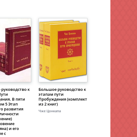
 руководство к
Большое руководство к
Пути
этапам пути
ения. В пяти
Пробуждения (комплект
ом 5 Этап
из 2 книг)
го развития
Чже Цонкапа
личности
жение)
овение
на) и его
е с