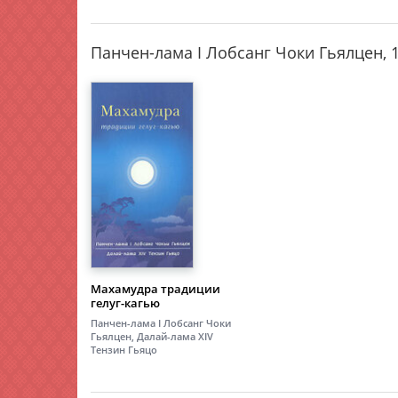
Панчен-лама I Лобсанг Чоки Гьялцен, 
Махамудра традиции
гелуг-кагью
Панчен-лама I Лобсанг Чоки
Гьялцен, Далай-лама XIV
Тензин Гьяцо