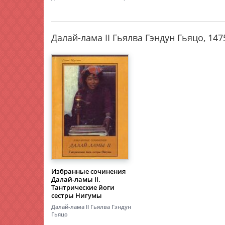
Далай-лама II Гьялва Гэндун Гьяцо, 14
Избранные сочинения
Далай-ламы II.
Тантрические йоги
сестры Нигумы
Далай-лама II Гьялва Гэндун
Гьяцо