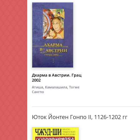
Дхарма в Австрии. Грац
2002
Атиша, Камалашила, Тогме
Сангпо
Юток Йонтен Гонпо II, 1126-1202 гг