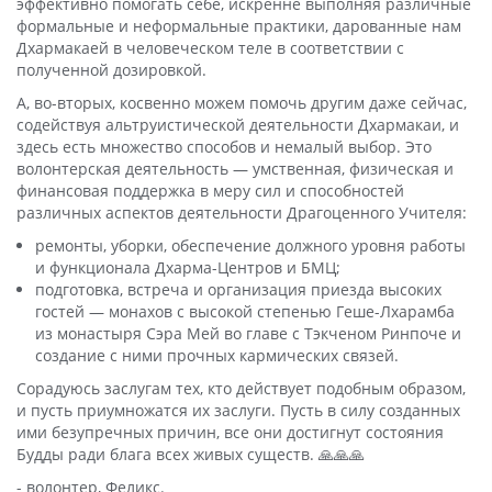
эффективно помогать себе, искренне выполняя различные
формальные и неформальные практики, дарованные нам
Дхармакаей в человеческом теле в соответствии с
полученной дозировкой.
А, во-вторых, косвенно можем помочь другим даже сейчас,
содействуя альтруистической деятельности Дхармакаи, и
здесь есть множество способов и немалый выбор. Это
волонтерская деятельность — умственная, физическая и
финансовая поддержка в меру сил и способностей
различных аспектов деятельности Драгоценного Учителя:
ремонты, уборки, обеспечение должного уровня работы
и функционала Дхарма-Центров и БМЦ;
подготовка, встреча и организация приезда высоких
гостей — монахов с высокой степенью Геше-Лхарамба
из монастыря Сэра Мей во главе с Тэкченом Ринпоче и
создание с ними прочных кармических связей.
Сорадуюсь заслугам тех, кто действует подобным образом,
и пусть приумножатся их заслуги. Пусть в силу созданных
ими безупречных причин, все они достигнут состояния
Будды ради блага всех живых существ. 🙏🙏🙏
- волонтер, Феликс.