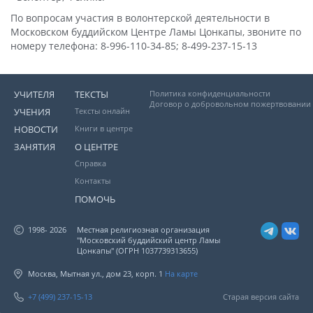
По вопросам участия в волонтерской деятельности в
Московском буддийском Центре Ламы Цонкапы, звоните по
номеру телефона: 8-996-110-34-85; 8-499-237-15-13
УЧИТЕЛЯ
ТЕКСТЫ
Политика конфиденциальности
Договор о добровольном пожертвовании
УЧЕНИЯ
Тексты онлайн
НОВОСТИ
Книги в центре
ЗАНЯТИЯ
О ЦЕНТРЕ
Справка
Контакты
ПОМОЧЬ
1998- 2026
Местная религиозная организация
"Московский буддийский центр Ламы
Цонкапы" (ОГРН 1037739313655)
Москва, Мытная ул., дом 23, корп. 1
На карте
+7 (499) 237-15-13
Старая версия сайта