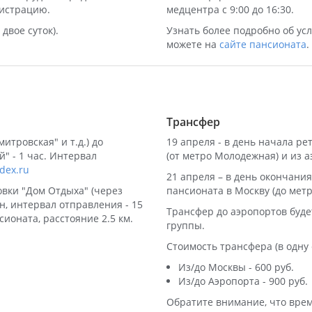
гистрацию.
медцентра с 9:00 до 16:30.
двое суток).
Узнать более подробно об ус
можете на
сайте пансионата
.
Трансфер
итровская" и т.д.) до
19 апреля - в день начала ре
" - 1 час. Интервал
(от метро Молодежная) и из 
dex.ru
21 апреля – в день окончания
овки "Дом Отдыха" (через
пансионата в Москву (до мет
н, интервал отправления - 15
Трансфер до аэропортов буде
ионата, расстояние 2.5 км.
группы.
Стоимость трансфера (в одну 
Из/до Москвы - 600 руб.
Из/до Аэропорта - 900 руб.
Обратите внимание, что врем