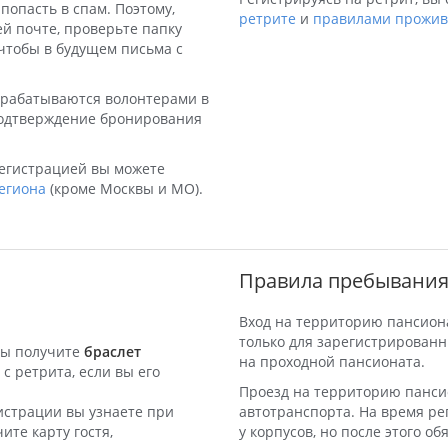
попасть в спам. Поэтому,
ретрите
и
правилами прожив
ей почте, проверьте папку
 чтобы в будущем письма с
обрабатываются волонтерами в
 подтверждение бронирования
регистрацией вы можете
егиона
(кроме Москвы и МО).
Правила пребывания
Вход на территорию пансион
только для зарегистрированн
вы получите
браслет
на проходной пансионата.
 с ретрита, если вы его
Проезд на территорию панси
истрации вы узнаете при
автотранспорта. На время ре
ите карту гостя,
у корпусов, но после этого о