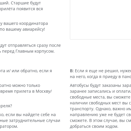
рший. Старшие будут
прилёта появится вся
 у вашего координатора
 по вашему авиарейсу!
дут отправляться сразу после
ь перед Главным корпусом.
а и/ или обратно, если я
В:
Если я еще не решил, нужен
на него, когда я приеду в пан
ратно можно только
Автобусы будут заказаны зара
 время прилета в Москву/
заранее записались и оплатил
свободные места, вы сможете
наличии свободных мест вы с
преля?
транспорту. Однако, важно им
ко, если вы найдете себе на
направлению уже не будет св
ьные затруднительные случаи
сможете. В этом случае, вы с
ратором.
добраться своим ходом.