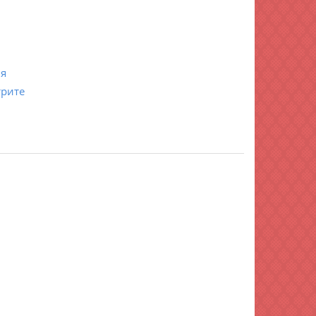
ия
трите