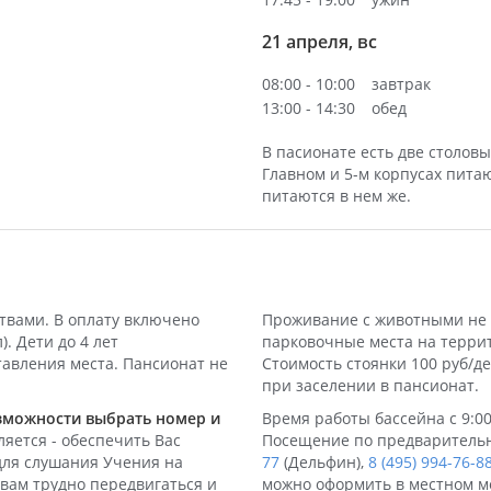
21 апреля, вс
08:00 - 10:00
завтрак
13:00 - 14:30
обед
В пасионате есть две столов
Главном и 5-м корпусах пита
питаются в нем же.
твами. В оплату включено
Проживание с животными не 
. Дети до 4 лет
парковочные места на терри
авления места. Пансионат не
Стоимость стоянки 100 руб/д
при заселении в пансионат.
зможности выбрать номер и
Время работы бассейна с 9:00
ляется - обеспечить Вас
Посещение по предварительн
для слушания Учения на
77
(Дельфин),
8 (495) 994-76-8
 вам трудно передвигаться и
можно оформить в местном ме