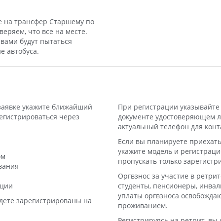
те на трансфер Старшему по
еряем, что все на месте.
 вами будут пытаться
е автобуса.
 заявке укажите ближайший
При регистрации указывайте 
егистрироваться через
документе удостоверяющем л
актуальный телефон для конт
Если вы планируете приехать
укажите модель и регистрац
ом
пропускать только зарегист
вания
Оргвзнос за участие в ретрит
ации
студенты, пенсионеры, инвали
уплаты оргвзноса освобождаю
дете зарегистрированы на
проживанием.
Регистрируясь на ретрит, вы