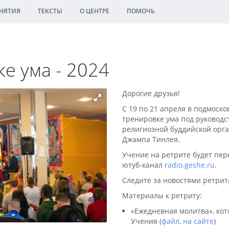
НЯТИЯ
ТЕКСТЫ
О ЦЕНТРЕ
ПОМОЧЬ
е ума - 2024
Дорогие друзья!
С 19 по 21 апреля в подмоск
тренировке ума под руковод
религиозной буддийской орг
Джампа Тинлея.
Учение на ретрите будет пер
ютуб-канал
radio.geshe.ru
.
Следите за новостями ретрит
Материалы к ретриту:
«Ежедневная молитва», ко
Учения (
файл
,
на сайте
)