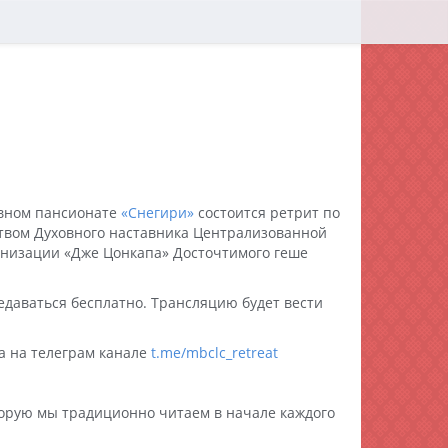
овном пансионате
«Снегири»
состоится ретрит по
ством Духовного наставника Централизованной
анизации «Дже Цонкапа» Досточтимого геше
едаваться бесплатно. Трансляцию будет вести
а на телеграм канале
t.me/mbclc_retreat
торую мы традиционно читаем в начале каждого