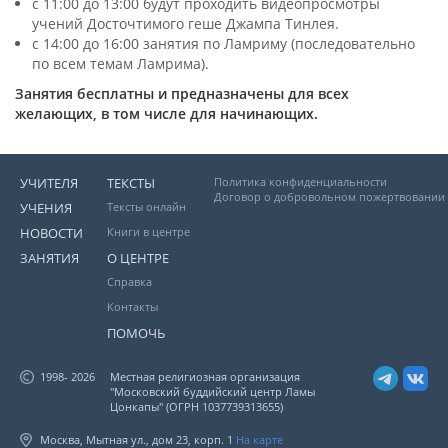
с 11:00 до 13:00 будут проходить видеопросмотры
учений Досточтимого геше Джампа Тинлея.
с 14:00 до 16:00 занятия по Ламриму (последовательно
по всем темам Ламрима).
Занятия бесплатны и предназначены для всех
желающих, в том числе для начинающих.
УЧИТЕЛЯ
ТЕКСТЫ
Политика конфиденциальности
Договор о добровольном пожертвовании
УЧЕНИЯ
Тексты онлайн
НОВОСТИ
Книги в центре
ЗАНЯТИЯ
О ЦЕНТРЕ
Справка
Контакты
ПОМОЧЬ
1998- 2026
Местная религиозная организация
"Московский буддийский центр Ламы
Цонкапы" (ОГРН 1037739313655)
Москва, Мытная ул., дом 23, корп. 1
На карте