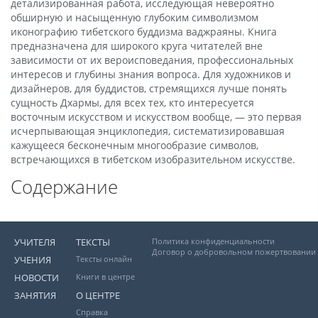
детализированная работа, исследующая невероятно
обширную и насыщенную глубоким символизмом
иконографию тибетского буддизма ваджраяны. Книга
предназначена для широкого круга читателей вне
зависимости от их вероисповедания, профессиональных
интересов и глубины знания вопроса. Для художников и
дизайнеров, для буддистов, стремящихся лучше понять
сущность Дхармы, для всех тех, кто интересуется
восточным искусством и искусством вообще, — это первая
исчерпывающая энциклопедия, систематизировавшая
кажущееся бесконечным многообразие символов,
встречающихся в тибетском изобразительном искусстве.
Cодержание
УЧИТЕЛЯ
ТЕКСТЫ
Политика конфиденциальности
Договор о добровольном пожертвовании
УЧЕНИЯ
Тексты онлайн
НОВОСТИ
Книги в центре
ЗАНЯТИЯ
О ЦЕНТРЕ
Справка